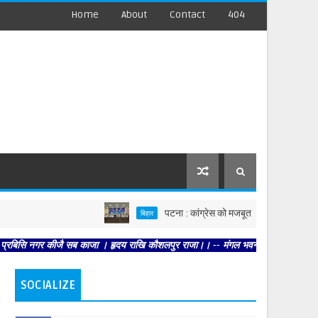
Home
About
Contact
404
पटना : कांग्रेस को मजबूत करें, पार्टी आपको मजबूत करेगी 
बिहार
र कीजै सब काजा । हृदय राखि कौशलपुर राजा।। -- मंगल भवन अमंगल हारी। द्रवहु सुदसरथ अज
SOCIALIZE