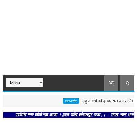
राहुल गांधी की प्रयागराज यात्रा से पहले पो
उत्तर-प्रदेश
प्रबिसि नगर कीजै सब काजा । हृदय राखि कौशलपुर राजा।। -- मंगल भवन अमंगल हारी। द्रव