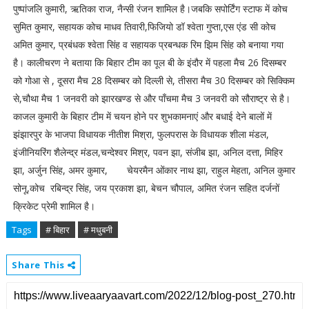
पुष्पांजलि कुमारी, ऋतिका राज, नैन्सी रंजन शामिल है।जबकि सपोर्टिंग स्टाफ में कोच
सुमित कुमार, सहायक कोच माधव तिवारी,फिजियो डॉ श्वेता गुप्ता,एस एंड सी कोच
अमित कुमार, प्रबंधक श्वेता सिंह व सहायक प्रबन्धक रिम झिम सिंह को बनाया गया
है। कालीचरण ने बताया कि बिहार टीम का पूल बी के इंदौर में पहला मैच 26 दिसम्बर
को गोआ से , दूसरा मैच 28 दिसम्बर को दिल्ली से, तीसरा मैच 30 दिसम्बर को सिक्किम
से,चौथा मैच 1 जनवरी को झारखण्ड से और पाँचमा मैच 3 जनवरी को सौराष्ट्र से है।
काजल कुमारी के बिहार टीम में चयन होने पर शुभकामनाएं और बधाई देने बालों में
झंझारपुर के भाजपा विधायक नीतीश मिश्रा, फुलपरास के विधायक शीला मंडल,
इंजीनियरिंग शैलेन्द्र मंडल,चन्देश्वर मिश्र, पवन झा, संजीब झा, अनिल दत्ता, मिहिर
झा, अर्जुन सिंह, अमर कुमार, चेयरमैन ओंकार नाथ झा, राहुल मेहता, अनिल कुमार
सोनू,कोच रबिन्द्र सिंह, जय प्रकाश झा, बेचन चौपाल, अमित रंजन सहित दर्जनों
क्रिकेट प्रेमी शामिल है।
Tags
# बिहार
# मधुबनी
Share This