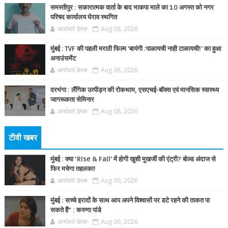
समस्तीपुर : सकारात्मक वार्ता के बाद भाकपा माले का 10 अगस्त को नगर
परिषद कार्यालय घेराव स्थगित
आर्यावर्त डेस्क
Aug 08, 2026
मुंबई : TVF की पहली मराठी फिल्म 'बायंगी :पाळायची नाही टाळायची!' का हुआ
अनाउंसमेंट
आर्यावर्त डेस्क
Aug 08, 2026
दरभंगा : लैंगिक उत्पीड़न की रोकथाम, एसएचई-बॉक्स एवं मानसिक स्वास्थ्य
जागरूकता सेमिनार
आर्यावर्त डेस्क
Aug 08, 2026
टीवी खबर
मुंबई : क्या ‘Rise & Fall’ में होगी खुशी मुखर्जी की एंट्री? बोल्ड अंदाज से
फिर मचेगा तहलका!
आर्यावर्त डेस्क
Aug 06, 2026
मुंबई : सच्चे इरादों के साथ आप अपने विश्वासों पर डटे रहने की ताकत पा
सकते हैं” : करुणा पांडे
आर्यावर्त डेस्क
Aug 06, 2026