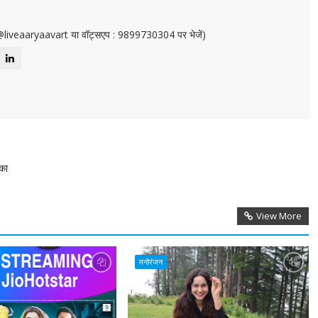
or@liveaaryaavart या वॉट्सएप : 9899730304 पर भेजें)
 का
View More
मनोरंजन