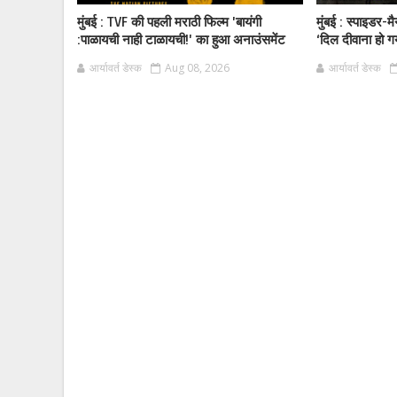
मुंबई : TVF की पहली मराठी फिल्म 'बायंगी
मुंबई : स्पाइडर-म
:पाळायची नाही टाळायची!' का हुआ अनाउंसमेंट
‘दिल दीवाना हो ग
आर्यावर्त डेस्क
Aug 08, 2026
आर्यावर्त डेस्क