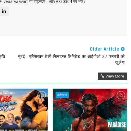
or@liveaaryaavart या वॉट्सएप : 9899730304 पर भेजें)
Older Article
कृति
मुंबई : एक्सिकॉम टेली-सिस्टम्स लिमिटेड का आईपीओ 27 फरवरी को
खुलेगा
View More
मनोरंजन