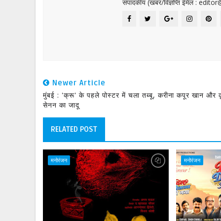
संपादकीय (खबर/विज्ञप्ति ईमेल : edit
Newer Article
मुंबई : 'क्रू' के पहले पोस्टर में चला तब्बू, करीना कपूर खान और 
सेनन का जादू
RELATED POST
मनोरंजन
मनोरंजन