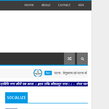
Home
About
Contact
404
पटना : बेगूसराय एवं पटना की घटनाओं पर स्वास्थ्य विभाग सख्त,
बिहार
 कीजै सब काजा । हृदय राखि कौशलपुर राजा।। -- मंगल भवन अमंगल हारी। द्रवहु सुदसरथ अजि
SOCIALIZE