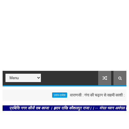
वाराणसी : गंगा की चढ़ान से सहमी काशी : छूने को बेत
उत्तर-प्रदेश
बिसि नगर कीजै सब काजा । हृदय राखि कौशलपुर राजा।। -- मंगल भवन अमंगल हारी। द्रवहु सु