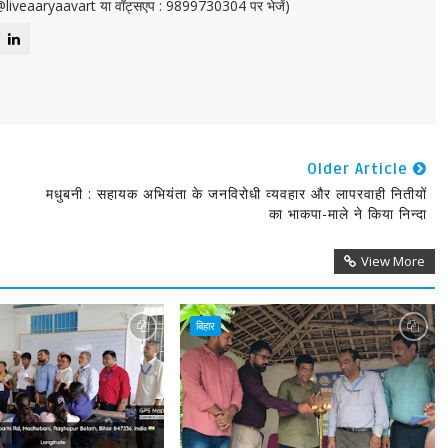
or@liveaaryaavart या वॉट्सएप : 9899730304 पर भेजें)
Older Article
मधुबनी : सहायक अभियंता के जनविरोधी व्यवहार और लापरवाही नितीयों
का भाकपा-माले ने किया निन्दा
View More
बिहार