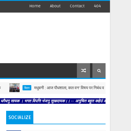
Home
About
Contact
404
मधुबनी : आज पौधशाला, कल वन' विषय पर निबंध व पेंटिंग प्रतियोगिता में विद्यार्थियो
बिहार
भगत विपत्ति भंजनु सुखदायक।। -- अनुचित बहुत कहेउं अग्याता । छमहु क्षमा मंदिर दोउ भ्
SOCIALIZE