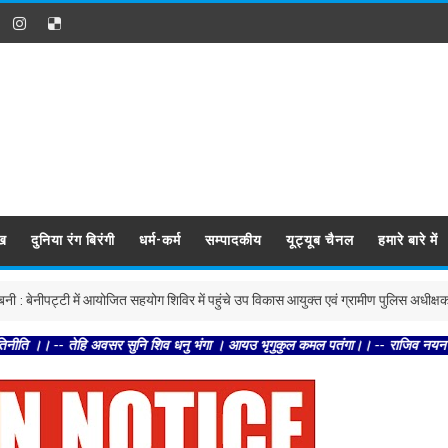
ख
दुनिया रंग बिरंगी
धर्म-कर्म
सम्पादकीय
यूट्यूब चैनल
हमारे बारे में
पट्टी में आयोजित सहयोग शिविर में पहुंचे उप विकास आयुक्त एवं ग्रामीण पुलिस अधीक्षक
 तेहि अवसर सुनि शिव धनु भंगा । आयउ भृगुकुल कमल पतंगा।। -- राजिव नयन धरैधनु सायक । 