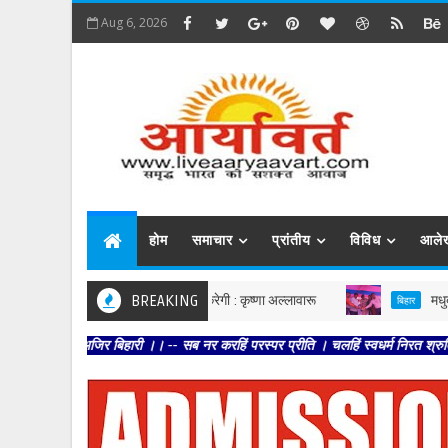
Aug 6, 2026
होम
समाचार
प्रांतीय
विविध
आले
 मजबूत करें, पार्टी आपको मजबूत करेगी : कृष्णा अल्लावारू
BREAKING
मधुबनी : बेनी
बिहार
 अजिर बिहारी ।। -- सब नर करहिं परस्पर प्रीति । चलहिं स्वधर्म निरत श्रुतिनीति ।। --