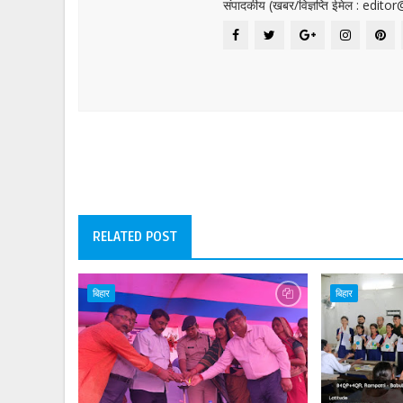
संपादकीय (खबर/विज्ञप्ति ईमेल : edit
RELATED POST
बिहार
बिहार