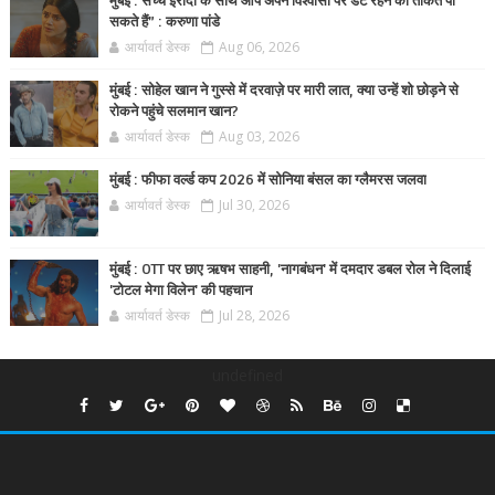
मुंबई : सच्चे इरादों के साथ आप अपने विश्वासों पर डटे रहने की ताकत पा
सकते हैं” : करुणा पांडे
आर्यावर्त डेस्क
Aug 06, 2026
मुंबई : सोहेल खान ने गुस्से में दरवाज़े पर मारी लात, क्या उन्हें शो छोड़ने से
रोकने पहुंचे सलमान खान?
आर्यावर्त डेस्क
Aug 03, 2026
मुंबई : फीफा वर्ल्ड कप 2026 में सोनिया बंसल का ग्लैमरस जलवा
आर्यावर्त डेस्क
Jul 30, 2026
मुंबई : OTT पर छाए ऋषभ साहनी, 'नागबंधन' में दमदार डबल रोल ने दिलाई
'टोटल मेगा विलेन' की पहचान
आर्यावर्त डेस्क
Jul 28, 2026
undefined