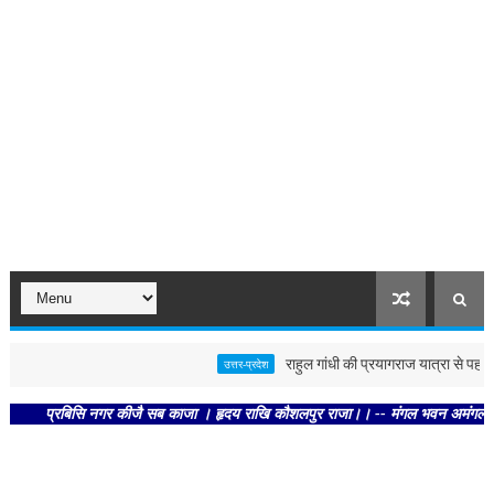
राहुल गांधी की प्रयागराज यात्रा से पहले पोस्
उत्तर-प्रदेश
प्रबिसि नगर कीजै सब काजा । हृदय राखि कौशलपुर राजा।। -- मंगल भवन अमंगल हारी। द्रवह