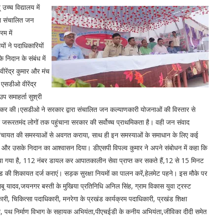
च्च विद्यालय में
ारा संचालित जन
म में
ं ने पदाधिकारियों
निदान के संबंध में
ीरेंद्र कुमार और मंच
एसडीओ वीरेंद्र
प समाहर्ता सुश्री
ित कर की।एसडीओ ने सरकार द्वारा संचालित जन कल्याणकारी योजनाओं की विस्तार से
रूरतमंद लोगों तक पहुंचाना सरकार की सर्वोच्च प्राथमिकता है। वही जन संवाद
ों को पंचायत की समस्याओं से अवगत कराया, साथ ही इन समस्याओं के समाधान के लिए कई
ना और उसके निदान का आश्वासन दिया। डीएसपी विपल्व कुमार ने अपने संबोधन में कहा कि
ित किया गया है, 112 नंबर डायल कर आपातकालीन सेवा प्राप्त कर सकते हैं,12 से 15 मिनट
ी शिकायत दर्ज कराएं। सड़क सुरक्षा नियमों का पालन करें,हेलमेट पहने। इस मौके पर
ाबू यादव,जयनगर बस्ती के मुखिया प्रतिनिधि अनिल सिंह, ग्राम विकास युवा ट्रस्ट
री, चिकित्सा पदाधिकारी, मनरेगा के प्रखंड कार्यक्रम पदाधिकारी, प्रखंड शिक्षा
ता, पथ निर्माण विभाग के सहायक अभियंता,पीएचईडी के कनीय अभियंता,जीविका दीदी समेत