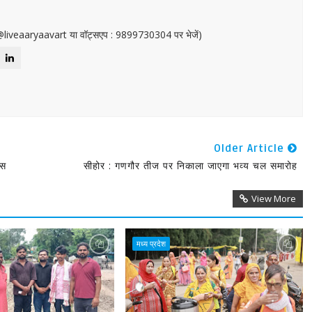
or@liveaaryaavart या वॉट्सएप : 9899730304 पर भेजें)
Older Article
वस
सीहोर : गणगौर तीज पर निकाला जाएगा भव्य चल समारोह
View More
मध्य प्रदेश