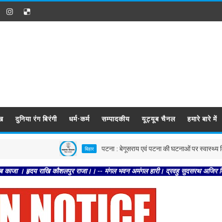
ख
दुनिया रंग बिरंगी
धर्म-कर्म
सम्पादकीय
यूट्यूब चैनल
हमारे बारे में
पटना : बेगूसराय एवं पटना की घटनाओं पर स्वास्थ्य विभाग सख्त, दो
बिहार
दय राखि कौशलपुर राजा।। -- मंगल भवन अमंगल हारी। द्रवहु सुदसरथ अजिर बिहारी ।। -- सब 