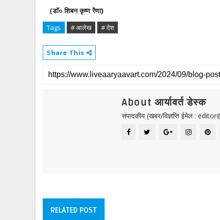
(डॉ० शिबन कृष्ण रैणा)
Tags
# आलेख
# देश
Share This
About आर्यावर्त डेस्क
संपादकीय (खबर/विज्ञप्ति ईमेल : edit
RELATED POST