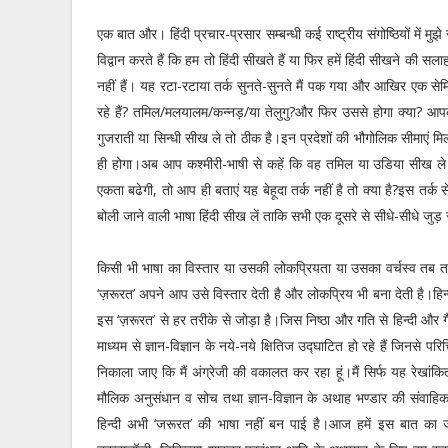
एक बात और। हिंदी प्रचार-प्रसार सम्बन्धी कई राष्ट्रीय संगोष्ठियों में मु
विद्वान करते हैं कि हम तो हिंदी सीखते हैं या फिर हमें हिंदी सीखने की
नहीं हैं। यह रटा-रटाया तर्क सुनते-सुनते मैं पक गया और आखिर एक सेम
रहे हैं? तमिल/मलयालम/कन्नड़/या तेलुगु?और फिर उससे होगा क्या? आपके
गुजराती या सिन्धी सीख ले तो ठीक है।इन प्रदेशों की भौगोलिक सीमाएं मि
ही होगा।अब आप कश्मीरी-भाषी से कहें कि वह तमिल या उडिया सीख ले य
एकता बढेगी, तो आप ही बताएं यह बेहूदा तर्क नहीं है तो क्या है?इस तर्
बोली जाने वाली भाषा हिंदी सीख लें ताकि सभी एक दूसरे से सीधे-सीधे जुड़
किसी भी भाषा का विस्तार या उसकी लोकप्रियता या उसका वर्चस्व तब 
‘ज़रूरत’ अपने आप उसे विस्तार देती है और लोकप्रिय भी बना देती है।हिन्
इस ‘ज़रूरत’ से हर तरीके से जोड़ा है।जिस निष्ठा और गति से हिन्दी और गैर-हि
माध्यम से ज्ञान-विज्ञान के नये-नये क्षितिज उद्घाटित हो रहे हैं जिन
निकाला जाए कि मैं अंग्रेजी की वकालत कर रहा हूं।मैं सिर्फ यह रेखां
मौलिक अनुसंधान व सोच तथा ज्ञान-विज्ञान के अथाह भण्डार की संवाहि
हिन्दी अभी ‘जरूरत’ की भाषा नहीं बन पाई है।आज हमें इस बात का