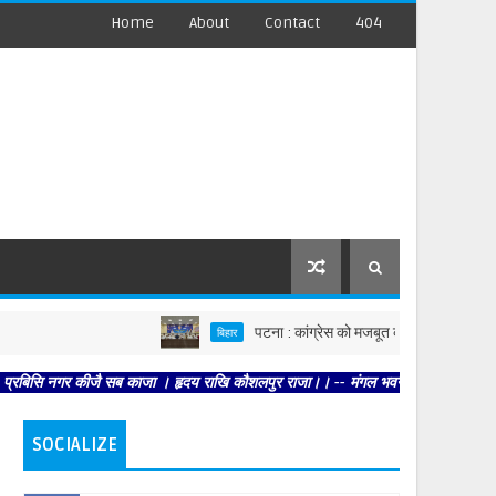
Home
About
Contact
404
पटना : कांग्रेस को मजबूत करें, पार्टी आपको मजबूत करेगी : 
बिहार
कीजै सब काजा । हृदय राखि कौशलपुर राजा।। -- मंगल भवन अमंगल हारी। द्रवहु सुदसरथ अजिर
SOCIALIZE