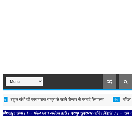
राहुल गांधी की प्रयागराज यात्रा से पहले पोस्टर से गरमाई सियासत
महिला आरक्षण को
देश
राजा।। -- मंगल भवन अमंगल हारी। द्रवहु सुदसरथ अजिर बिहारी ।। -- सब नर करहिं परस्पर 