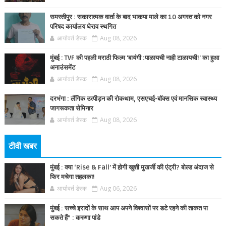
समस्तीपुर : सकारात्मक वार्ता के बाद भाकपा माले का 10 अगस्त को नगर
परिषद कार्यालय घेराव स्थगित
आर्यावर्त डेस्क
Aug 08, 2026
मुंबई : TVF की पहली मराठी फिल्म 'बायंगी :पाळायची नाही टाळायची!' का हुआ
अनाउंसमेंट
आर्यावर्त डेस्क
Aug 08, 2026
दरभंगा : लैंगिक उत्पीड़न की रोकथाम, एसएचई-बॉक्स एवं मानसिक स्वास्थ्य
जागरूकता सेमिनार
आर्यावर्त डेस्क
Aug 08, 2026
टीवी खबर
मुंबई : क्या ‘Rise & Fall’ में होगी खुशी मुखर्जी की एंट्री? बोल्ड अंदाज से
फिर मचेगा तहलका!
आर्यावर्त डेस्क
Aug 06, 2026
मुंबई : सच्चे इरादों के साथ आप अपने विश्वासों पर डटे रहने की ताकत पा
सकते हैं” : करुणा पांडे