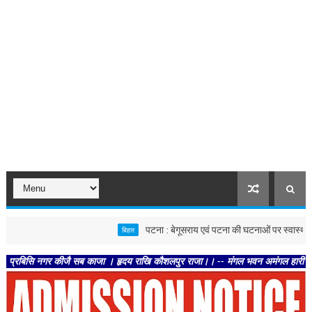
पटना : बेगूसराय एवं पटना की घटनाओं पर स्वास्थ्य विभाग सख्त, 
बिहार
 नगर कीजै सब काजा । हृदय राखि कौशलपुर राजा।। -- मंगल भवन अमंगल हारी। द्रवहु सुदसरथ