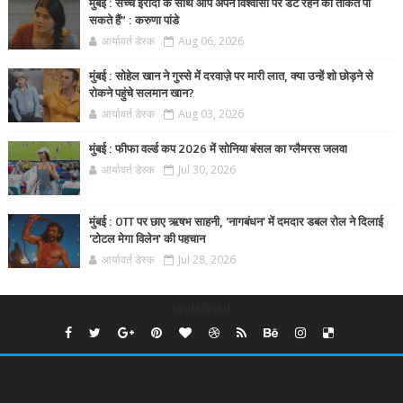
मुंबई : सच्चे इरादों के साथ आप अपने विश्वासों पर डटे रहने की ताकत पा
सकते हैं” : करुणा पांडे
आर्यावर्त डेस्क
Aug 06, 2026
मुंबई : सोहेल खान ने गुस्से में दरवाज़े पर मारी लात, क्या उन्हें शो छोड़ने से
रोकने पहुंचे सलमान खान?
आर्यावर्त डेस्क
Aug 03, 2026
मुंबई : फीफा वर्ल्ड कप 2026 में सोनिया बंसल का ग्लैमरस जलवा
आर्यावर्त डेस्क
Jul 30, 2026
मुंबई : OTT पर छाए ऋषभ साहनी, 'नागबंधन' में दमदार डबल रोल ने दिलाई
'टोटल मेगा विलेन' की पहचान
आर्यावर्त डेस्क
Jul 28, 2026
undefined