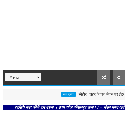
सीहोर : शहर के चर्च मैदान पर इंटर स्कूल 
मध्य प्रदेश
प्रबिसि नगर कीजै सब काजा । हृदय राखि कौशलपुर राजा।। -- मंगल भवन अमंगल हारी। द्र