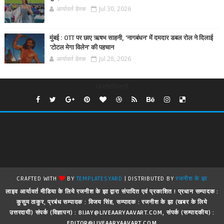
आर्यावर्त डेस्क
Jul 30, 2026
मुंबई : OTT पर छाए ऋषभ साहनी, 'नागबंधन' में दमदार डबल रोल ने दिलाई
'टोटल मेगा विलेन' की पहचान
आर्यावर्त डेस्क
Jul 28, 2026
undefined
CRAFTED WITH
BY
TEMPLATESYARD
| DISTRIBUTED BY
रजनीश के झा
लाइव आर्यावर्त मीडिया के लिये रजनीश के झा द्वारा संपादित एवं प्रकाशित ! प्रधान सम्पादक :
कुसुम ठाकुर, प्रबंध सम्पादक : विजय सिंह, सम्पादक : रजनीश के झा (खबर के लिये
उत्तरदायी) संपर्क (विज्ञापन) : BIJAY@LIVEAARYAAVART.COM, संपर्क (सम्पादकीय) :
EDITOR@LIVEAARYAAVART.COM