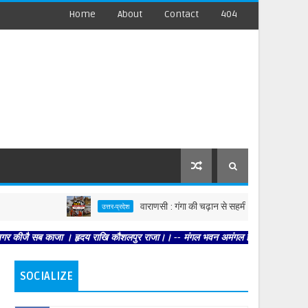
Home
About
Contact
404
वाराणसी : गंगा की चढ़ान से सहमी काशी : छूने को बेताब खतर
उत्तर-प्रदेश
ै सब काजा । हृदय राखि कौशलपुर राजा।। -- मंगल भवन अमंगल हारी। द्रवहु सुदसरथ अजिर बि
SOCIALIZE