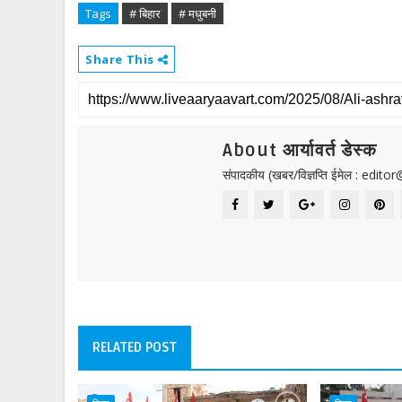
Tags
# बिहार
# मधुबनी
Share This
About आर्यावर्त डेस्क
संपादकीय (खबर/विज्ञप्ति ईमेल : edit
RELATED POST