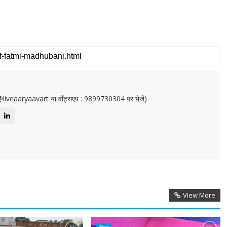
or@liveaaryaavart या वॉट्सएप : 9899730304 पर भेजें)
View More