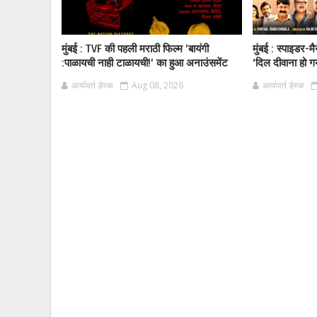
मुंबई : TVF की पहली मराठी फिल्म 'बायंगी
मुंबई : स्पाइडर-म
:पाळायची नाही टाळायची!' का हुआ अनाउंसमेंट
‘दिल दीवाना हो ग
आर्यावर्त डेस्क
Aug 08, 2026
आर्यावर्त डेस्क