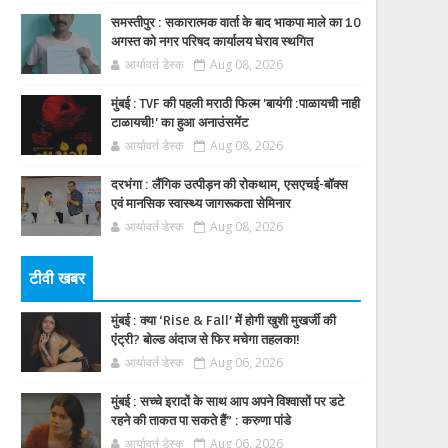
समस्तीपुर : सकारात्मक वार्ता के बाद भाकपा माले का 10
अगस्त को नगर परिषद कार्यालय घेराव स्थगित
आर्यावर्त डेस्क
Aug 08, 2026
मुंबई : TVF की पहली मराठी फिल्म 'बायंगी :पाळायची नाही
टाळायची!' का हुआ अनाउंसमेंट
आर्यावर्त डेस्क
Aug 08, 2026
दरभंगा : लैंगिक उत्पीड़न की रोकथाम, एसएचई-बॉक्स
एवं मानसिक स्वास्थ्य जागरूकता सेमिनार
आर्यावर्त डेस्क
Aug 08, 2026
टीवी खबर
मुंबई : क्या ‘Rise & Fall’ में होगी खुशी मुखर्जी की
एंट्री? बोल्ड अंदाज से फिर मचेगा तहलका!
आर्यावर्त डेस्क
Aug 06, 2026
मुंबई : सच्चे इरादों के साथ आप अपने विश्वासों पर डटे
रहने की ताकत पा सकते हैं” : करुणा पांडे
आर्यावर्त डेस्क
Aug 06, 2026