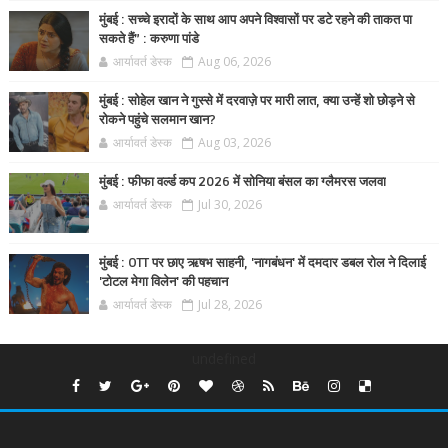
मुंबई : सच्चे इरादों के साथ आप अपने विश्वासों पर डटे रहने की ताकत पा
सकते हैं” : करुणा पांडे
आर्यावर्त डेस्क
Aug 06, 2026
मुंबई : सोहेल खान ने गुस्से में दरवाज़े पर मारी लात, क्या उन्हें शो छोड़ने से
रोकने पहुंचे सलमान खान?
आर्यावर्त डेस्क
Aug 03, 2026
मुंबई : फीफा वर्ल्ड कप 2026 में सोनिया बंसल का ग्लैमरस जलवा
आर्यावर्त डेस्क
Jul 30, 2026
मुंबई : OTT पर छाए ऋषभ साहनी, 'नागबंधन' में दमदार डबल रोल ने दिलाई
'टोटल मेगा विलेन' की पहचान
आर्यावर्त डेस्क
Jul 28, 2026
undefined