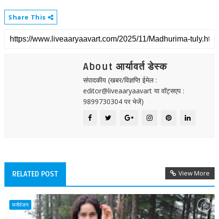
Share This
About आर्यावर्त डेस्क
संपादकीय (खबर/विज्ञप्ति ईमेल :
editor@liveaaryaavart या वॉट्सएप :
9899730304 पर भेजें)
View More
RELATED POST
मनोरंजन