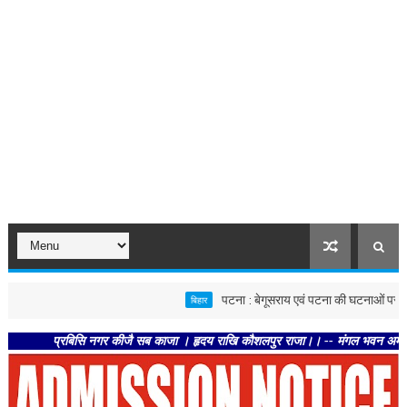
पटना : बेगूसराय एवं पटना की घटनाओं पर स्वास्थ्य विभा
बिहार
प्रबिसि नगर कीजै सब काजा । हृदय राखि कौशलपुर राजा।। -- मंगल भवन अमंगल हारी। द्रव