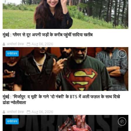
मुंबई : ग्लैमर से दूर अपनी जड़ों के करीब पहुंचीं सादिया खतीब
आर्यावर्त डेस्क
Aug 06, 2026
मनोरंजन
मुंबई : 'मिर्जापुर: द मूवी' के गाने 'दो नंबरी' के BTS में अली फज़ल के साथ दिखे
ढांडा न्योलीवाला
आर्यावर्त डेस्क
Aug 06, 2026
मनोरंजन