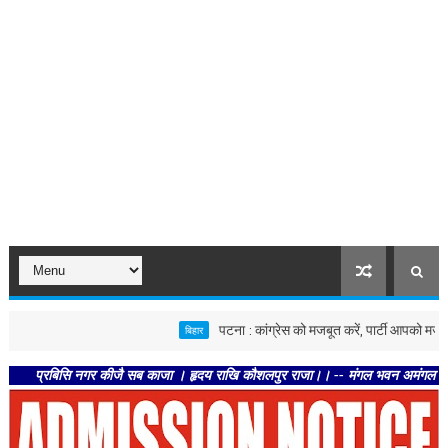
पटना : कांग्रेस को मजबूत करें, पार्टी आपको मजबूत करेगी 
बिहार
रबिसि नगर कीजै सब काजा । हृदय राखि कौशलपुर राजा।। -- मंगल भवन अमंगल हारी। द्रवहु स