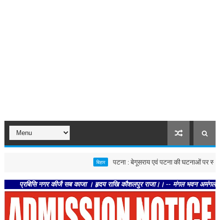
पटना : बेगूसराय एवं पटना की घटनाओं पर स्वास्थ्य विभाग स
बिहार
्रबिसि नगर कीजै सब काजा । हृदय राखि कौशलपुर राजा।। -- मंगल भवन अमंगल हारी। द्रवहु 