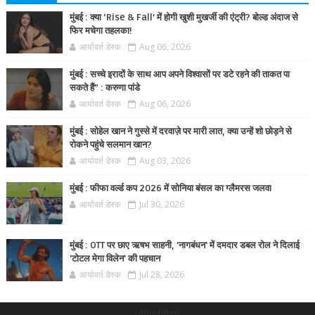
मुंबई : क्या ‘Rise & Fall’ में होगी खुशी मुखर्जी की एंट्री? बोल्ड अंदाज से
फिर मचेगा तहलका!
आर्यावर्त डेस्क
Aug 06, 2026
मुंबई : सच्चे इरादों के साथ आप अपने विश्वासों पर डटे रहने की ताकत पा
सकते हैं” : करुणा पांडे
आर्यावर्त डेस्क
Aug 06, 2026
मुंबई : सोहेल खान ने गुस्से में दरवाज़े पर मारी लात, क्या उन्हें शो छोड़ने से
रोकने पहुंचे सलमान खान?
आर्यावर्त डेस्क
Aug 03, 2026
मुंबई : फीफा वर्ल्ड कप 2026 में सोनिया बंसल का ग्लैमरस जलवा
आर्यावर्त डेस्क
Jul 30, 2026
मुंबई : OTT पर छाए ऋषभ साहनी, 'नागबंधन' में दमदार डबल रोल ने दिलाई
'टोटल मेगा विलेन' की पहचान
आर्यावर्त डेस्क
Jul 28, 2026
undefined