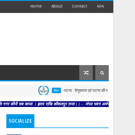
Home
About
Contact
404
पटना : बेगूसराय एवं पटना की घटनाओं पर स्वास्थ्य विभाग सख्त, दोन
बिहार
ब काजा । हृदय राखि कौशलपुर राजा।। -- मंगल भवन अमंगल हारी। द्रवहु सुदसरथ अजिर बिहार
SOCIALIZE