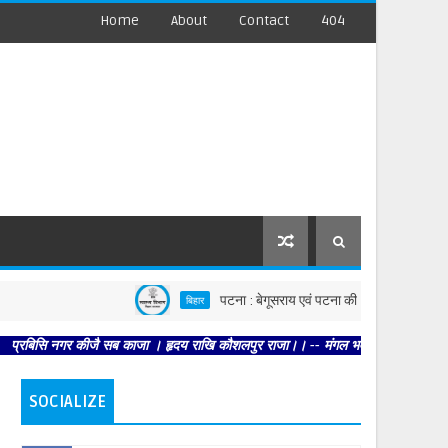
Home
About
Contact
404
पटना : बेगूसराय एवं पटना की घटनाओं पर स्वास्थ्य विभाग सख्त,
बिहार
नगर कीजै सब काजा । हृदय राखि कौशलपुर राजा।। -- मंगल भवन अमंगल हारी। द्रवहु सुदसरथ 
SOCIALIZE