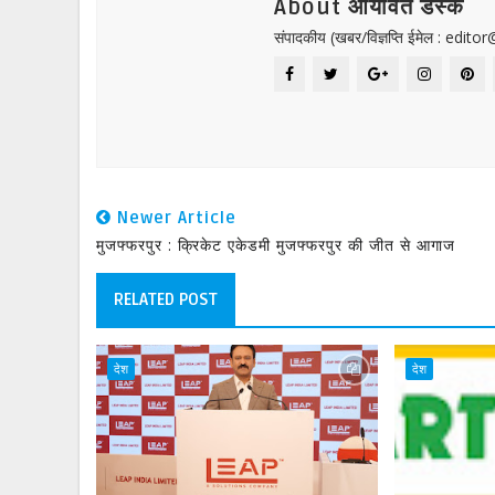
About आर्यावर्त डेस्क
संपादकीय (खबर/विज्ञप्ति ईमेल : edit
Newer Article
मुजफ्फरपुर : क्रिकेट एकेडमी मुजफ्फरपुर की जीत से आगाज
RELATED POST
देश
देश