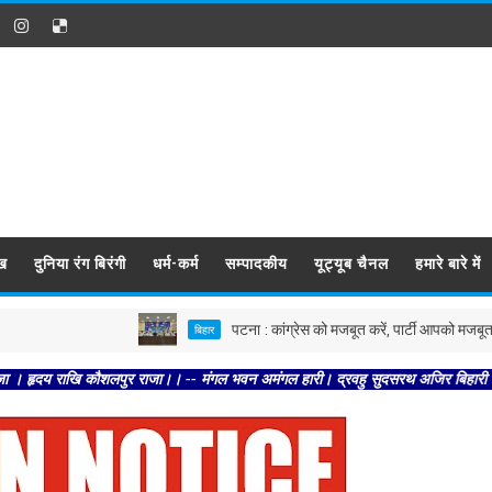
ख
दुनिया रंग बिरंगी
धर्म-कर्म
सम्पादकीय
यूट्यूब चैनल
हमारे बारे में
पटना : कांग्रेस को मजबूत करें, पार्टी आपको मजबूत करेगी : कृष्
बिहार
कौशलपुर राजा।। -- मंगल भवन अमंगल हारी। द्रवहु सुदसरथ अजिर बिहारी ।। -- सब नर करहिं