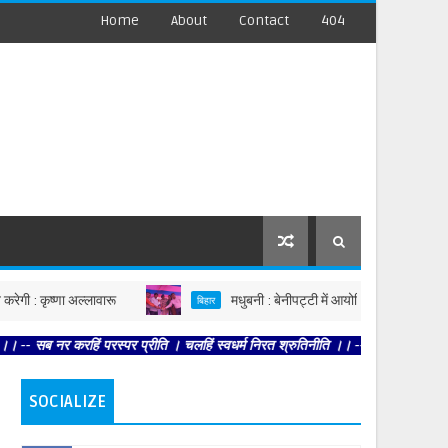
Home
About
Contact
404
णा अल्लावारू
मधुबनी : बेनीपट्टी में आयोजित सहयोग शिविर में पहुंचे उप 
बिहार
 परस्पर प्रीति । चलहिं स्वधर्म निरत श्रुतिनीति ।। -- तेहि अवसर सुनि शिव धनु भंगा ।
SOCIALIZE