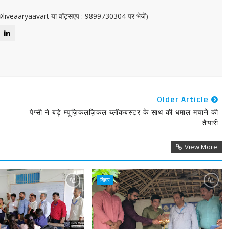
or@liveaaryaavart या वॉट्सएप : 9899730304 पर भेजें)
Older Article
पेप्‍सी ने बड़े म्यूज़िकलज़‍िकल ब्‍लॉकबस्‍टर के साथ की धमाल मचाने की
तैयारी
View More
बिहार