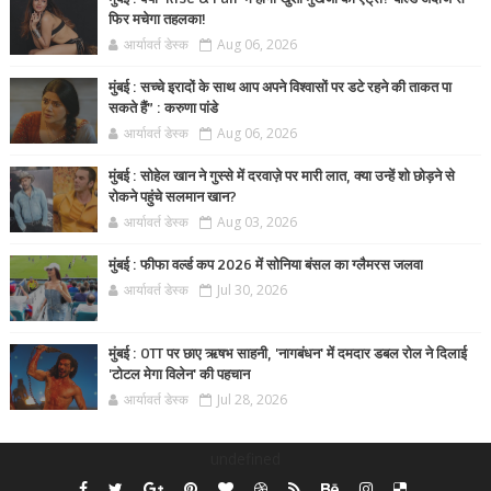
फिर मचेगा तहलका!
आर्यावर्त डेस्क
Aug 06, 2026
मुंबई : सच्चे इरादों के साथ आप अपने विश्वासों पर डटे रहने की ताकत पा
सकते हैं” : करुणा पांडे
आर्यावर्त डेस्क
Aug 06, 2026
मुंबई : सोहेल खान ने गुस्से में दरवाज़े पर मारी लात, क्या उन्हें शो छोड़ने से
रोकने पहुंचे सलमान खान?
आर्यावर्त डेस्क
Aug 03, 2026
मुंबई : फीफा वर्ल्ड कप 2026 में सोनिया बंसल का ग्लैमरस जलवा
आर्यावर्त डेस्क
Jul 30, 2026
मुंबई : OTT पर छाए ऋषभ साहनी, 'नागबंधन' में दमदार डबल रोल ने दिलाई
'टोटल मेगा विलेन' की पहचान
आर्यावर्त डेस्क
Jul 28, 2026
undefined