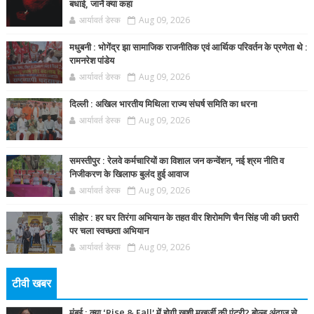
बधाई, जानें क्या कहा
आर्यावर्त डेस्क
Aug 09, 2026
मधुबनी : भोगेंद्र झा सामाजिक राजनीतिक एवं आर्थिक परिवर्तन के प्रणेता थे :
रामनरेश पांडेय
आर्यावर्त डेस्क
Aug 09, 2026
दिल्ली : अखिल भारतीय मिथिला राज्य संघर्ष समिति का धरना
आर्यावर्त डेस्क
Aug 09, 2026
समस्तीपुर : रेलवे कर्मचारियों का विशाल जन कन्वेंशन, नई श्रम नीति व
निजीकरण के खिलाफ बुलंद हुई आवाज
आर्यावर्त डेस्क
Aug 09, 2026
सीहोर : हर घर तिरंगा अभियान के तहत वीर शिरोमणि चैन सिंह जी की छतरी
पर चला स्वच्छता अभियान
आर्यावर्त डेस्क
Aug 09, 2026
टीवी खबर
मुंबई : क्या ‘Rise & Fall’ में होगी खुशी मुखर्जी की एंट्री? बोल्ड अंदाज से