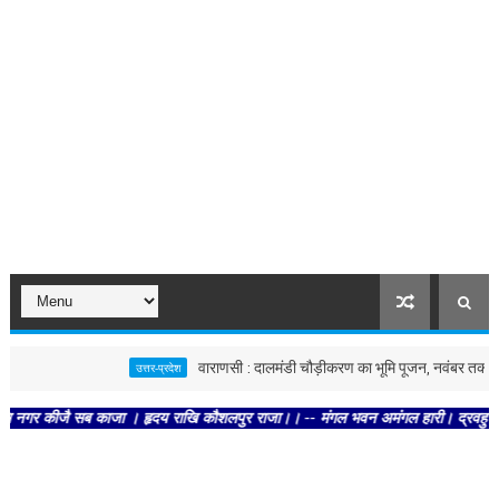
वाराणसी : दालमंडी चौड़ीकरण का भूमि पूजन, नवंबर तक बन जाएगा नया
उत्तर-प्रदेश
ब काजा । हृदय राखि कौशलपुर राजा।। -- मंगल भवन अमंगल हारी। द्रवहु सुदसरथ अजिर बिहार