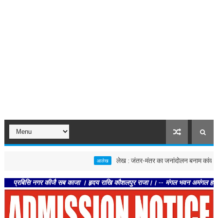
लेख : जंतर-मंतर का जनांदोलन बनाम कांवड़ यात्रा
आलेख
सि नगर कीजै सब काजा । हृदय राखि कौशलपुर राजा।। -- मंगल भवन अमंगल हारी। द्रवहु सुदस