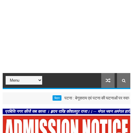
पटना : बेगूसराय एवं पटना की घटनाओं पर स्वास्थ्य विभाग सख्त,
बिहार
 नगर कीजै सब काजा । हृदय राखि कौशलपुर राजा।। -- मंगल भवन अमंगल हारी। द्रवहु सुदसरथ