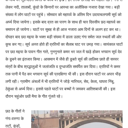
लेकर नदी, तालाबों, कुंडो के किनारों पर आस्था का अलौकिक नजारा देखा गया। बड़ी
संख्या में लोग घाटों पर पहुंचे। सोमवार को महापर्व के अंतिम दिन उदयाचलगामी सूर्य को
अर्घ्य दिया जायेगा। इसके बाद व्रत का पारण के साथ ही चार दिवसीय छठ महापर्व का
समापन हो जायेगा। घाटों पर सुबह से ही आज नजारा आम दिनों से अलग हट कर था।
दोपहर बाद छठ मइया के भक्त बड़ी संख्या में डाला उठाए गंगा समेत जल स्थलों की ओर
कूच कर गए। सूर्य अस्त होते ही व्रतियों का सैलाब घाट पर उमड़ गया। सायंकाल घाटों
पर छठ मइया के पावन गीत गाते, गुनगुनाते कमर भर जल में खड़े होकर भगवान सूर्य देव
के डूबने का इंतजार किया। आसमान में जैसे ही डूबते सूर्य की लालिमा छाते ही सस्वर
मंत्रों के बीच श्रद्धालुओं ने जलांजलि व दुग्धाजंलि समर्पित कर दिया। व्रतियों ने कमर
तक पानी में पैठ कर भगवान सूर्य की प्रदक्षिणा भी की। इस दौरान घाटों पर अपार भीड़
लगी रही। ग्रामीण अंचलों में भी व्रतियों ने जोड़े नारियल, सेव, केला, घाघरा निंबू,
ठेकुंआ से अर्घ्य दिया। इससे पहले घाटों पर बच्चों ने जमकर आतिशबाजी की। इस
दौरान चहुंओर छठी मैया के गीत गूंजते रहे।
छठ के गीतों ने
गंगा-वरुणा के
तटों, कुंडों,