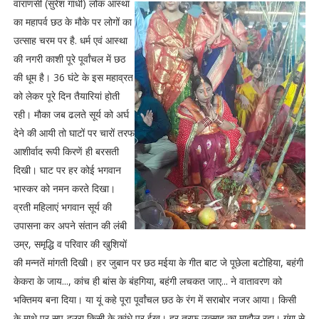
वाराणसी (सुरेश गांधी) लोक आस्था
का महापर्व छठ के मौके पर लोगों का
उत्साह चरम पर है. धर्म एवं आस्था
की नगरी काशी पूरे पूर्वांचल में छठ
की धूम है। 36 घंटे के इस महाव्रत
को लेकर पूरे दिन तैयारियां होती
रही। मौका जब ढलते सूर्य को अर्घ
देने की आयी तो घाटों पर चारों तरफ
आशीर्वाद रूपी किरणें ही बरसती
दिखी। घाट पर हर कोई भगवान
भास्कर को नमन करते दिखा।
व्रती महिलाएं भगवान सूर्य की
उपासना कर अपने संतान की लंबी
उम्र, समृद्धि व परिवार की खुशियों
की मन्नतें मांगती दिखी। हर जुबान पर छठ मईया के गीत बाट जे पूछेला बटोहिया, बहंगी
केकरा के जाय..., कांच ही बांस के बंहगिया, बहंगी लचकत जाए... ने वातावरण को
भक्तिमय बना दिया। या यूं कहे पूरा पूर्वांचल छठ के रंग में सराबोर नजर आया। किसी
के माथे पर सूप-दउरा किसी के कांधे पर ईख। हर तरफ उत्साह का माहौल रहा। गंगा से