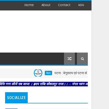
Home
About
Contact
404
पटना : बेगूसराय एवं पटना की घटनाओं पर स्वास्थ्य विभाग सख्त,
बिहार
ै सब काजा । हृदय राखि कौशलपुर राजा।। -- मंगल भवन अमंगल हारी। द्रवहु सुदसरथ अजिर बि
SOCIALIZE