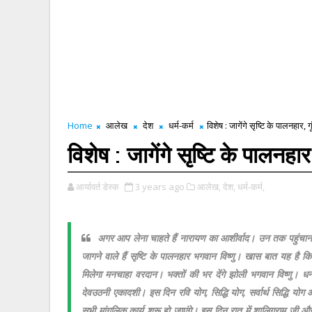
Home
आलेख
देश
धर्म-कर्म
विशेष : जागेंगे सृष्टि के पालनहार, 
विशेष : जागेंगे सृष्टि के पालनहा
आर्यावर्त डेस्क
3 years ago
आलेख,
देश,
धर्म-कर्म,
अगर आप लेना चाहते हैं नारायण का आशीर्वाद। उन तक पहुंचाना च
जागने वाले हैं सृष्टि के पालनहार भगवान विष्णु। खास बात यह है कि 
मिलेगा मनचाहा वरदान। भक्तों की भर देंगे झोली भगवान विष्णु। ध
देवउठनी एकादशी। इस दिन रवि योग, सिद्धि योग, सर्वार्थ सिद्धि योग 
सभी मांगलिक कार्य शुरू हो जाएंगे। इस दिन रात में शालिग्राम जी औ