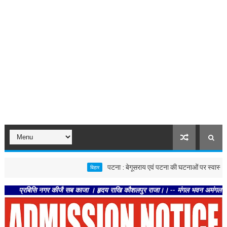
पटना : बेगूसराय एवं पटना की घटनाओं पर स्वास्थ्य विभाग सख्त,
बिहार
रबिसि नगर कीजै सब काजा । हृदय राखि कौशलपुर राजा।। -- मंगल भवन अमंगल हारी। द्रवहु स