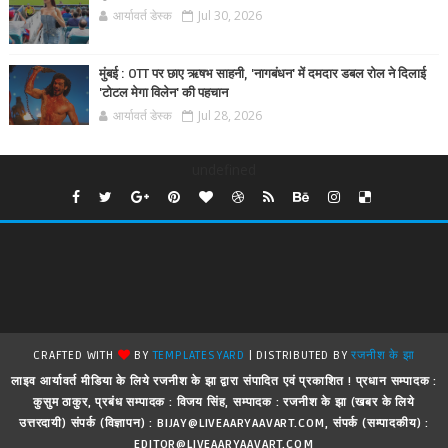
आर्यावर्त डेस्क
Jul 30, 2026
मुंबई : OTT पर छाए ऋषभ साहनी, 'नागबंधन' में दमदार डबल रोल ने दिलाई
'टोटल मेगा विलेन' की पहचान
आर्यावर्त डेस्क
Jul 28, 2026
undefined
CRAFTED WITH
BY
TEMPLATESYARD
| DISTRIBUTED BY
रजनीश के झा
लाइव आर्यावर्त मीडिया के लिये रजनीश के झा द्वारा संपादित एवं प्रकाशित ! प्रधान सम्पादक :
कुसुम ठाकुर, प्रबंध सम्पादक : विजय सिंह, सम्पादक : रजनीश के झा (खबर के लिये
उत्तरदायी) संपर्क (विज्ञापन) : BIJAY@LIVEAARYAAVART.COM, संपर्क (सम्पादकीय) :
EDITOR@LIVEAARYAAVART.COM