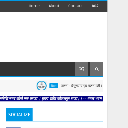
Home
About
Contact
404
पटना : बेगूसराय एवं पटना की घटनाओं पर स्वास्थ्य विभाग सख्त, 
बिहार
 कीजै सब काजा । हृदय राखि कौशलपुर राजा।। -- मंगल भवन अमंगल हारी। द्रवहु सुदसरथ अजि
SOCIALIZE