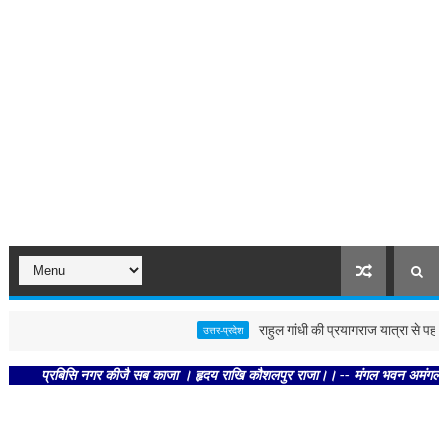
राहुल गांधी की प्रयागराज यात्रा से पहले पोस्
उत्तर-प्रदेश
प्रबिसि नगर कीजै सब काजा । हृदय राखि कौशलपुर राजा।। -- मंगल भवन अमंगल हारी। द्रवह