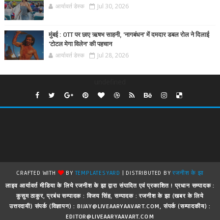
आर्यावर्त डेस्क
Jul 30, 2026
मुंबई : OTT पर छाए ऋषभ साहनी, 'नागबंधन' में दमदार डबल रोल ने दिलाई
'टोटल मेगा विलेन' की पहचान
आर्यावर्त डेस्क
Jul 28, 2026
undefined
CRAFTED WITH
BY
TEMPLATESYARD
| DISTRIBUTED BY
रजनीश के झा
लाइव आर्यावर्त मीडिया के लिये रजनीश के झा द्वारा संपादित एवं प्रकाशित ! प्रधान सम्पादक :
कुसुम ठाकुर, प्रबंध सम्पादक : विजय सिंह, सम्पादक : रजनीश के झा (खबर के लिये
उत्तरदायी) संपर्क (विज्ञापन) : BIJAY@LIVEAARYAAVART.COM, संपर्क (सम्पादकीय) :
EDITOR@LIVEAARYAAVART.COM