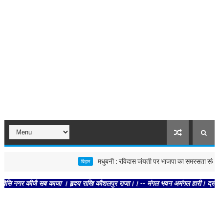
मधुबनी : रविदास जंयती पर भाजपा का समरसता संकल्प अभिय
बिहार
 कीजै सब काजा । हृदय राखि कौशलपुर राजा।। -- मंगल भवन अमंगल हारी। द्रवहु सुदसरथ अजि