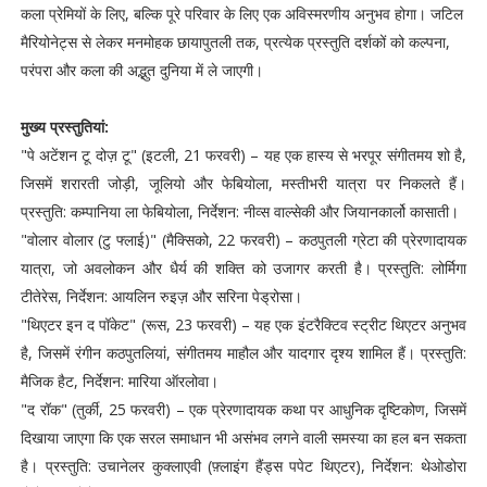
कला प्रेमियों के लिए, बल्कि पूरे परिवार के लिए एक अविस्मरणीय अनुभव होगा। जटिल
मैरियोनेट्स से लेकर मनमोहक छायापुतली तक, प्रत्येक प्रस्तुति दर्शकों को कल्पना,
परंपरा और कला की अद्भुत दुनिया में ले जाएगी।
मुख्य प्रस्तुतियां:
"पे अटेंशन टू दोज़ टू" (इटली, 21 फरवरी) – यह एक हास्य से भरपूर संगीतमय शो है,
जिसमें शरारती जोड़ी, जूलियो और फेबियोला, मस्तीभरी यात्रा पर निकलते हैं।
प्रस्तुति: कम्पानिया ला फेबियोला, निर्देशन: नीव्स वाल्सेकी और जियानकार्लो कासाती।
"वोलार वोलार (टु फ्लाई)" (मैक्सिको, 22 फरवरी) – कठपुतली ग्रेटा की प्रेरणादायक
यात्रा, जो अवलोकन और धैर्य की शक्ति को उजागर करती है। प्रस्तुति: लोर्मिगा
टीतेरेस, निर्देशन: आयलिन रुइज़ और सरिना पेड्रोसा।
"थिएटर इन द पॉकेट" (रूस, 23 फरवरी) – यह एक इंटरैक्टिव स्ट्रीट थिएटर अनुभव
है, जिसमें रंगीन कठपुतलियां, संगीतमय माहौल और यादगार दृश्य शामिल हैं। प्रस्तुति:
मैजिक हैट, निर्देशन: मारिया ऑरलोवा।
"द रॉक" (तुर्की, 25 फरवरी) – एक प्रेरणादायक कथा पर आधुनिक दृष्टिकोण, जिसमें
दिखाया जाएगा कि एक सरल समाधान भी असंभव लगने वाली समस्या का हल बन सकता
है। प्रस्तुति: उचानेलर कुक्लाएवी (फ़्लाइंग हैंड्स पपेट थिएटर), निर्देशन: थेओडोरा