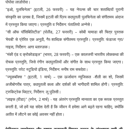
पोपोवा लाज़ोरोवा।
"इओ, पुलचिनेला" (इटली, 26 फरवरी) – यह नेपल्स की चार शताब्दियों पुरानी
संस्कृति का उत्सव है, जिसमें इटली की प्रिय कठपुतली पुलचिनेला को संगीतमय अंदाज
में प्रस्तुत किया जाएगा। प्रस्तुति व निर्देशन: पंतालियो अन्नेसे।
"सी ऑफ पॉसिबिलिटीज़" (पोलैंड, 27 फरवरी) – कोबी यामाडा की चित्र पुस्तक
‘मेयबी’ से प्रेरित एक अनूठी, गैर-शाब्दिक संगीतमय प्रस्तुति। प्रस्तुति: फंडाजा ग्रा/
नाइस, निर्देशन: आगा ब्लास्ज़क।
"मंकी एंड द क्रोकोडाइल" (भारत, 28 फरवरी) – एक कालजयी भारतीय लोककथा की
रोचक प्रस्तुति, जिसे रंगीन कठपुतलियों और संगीत के साथ प्रस्तुत किया जाएगा।
प्रस्तुति: पपेट स्टूडियो इंडिया, निर्देशन: मनीष राम सचदेवा।
"ज्यूकबॉक्स " (इटली, 1 मार्च) – एक ऊर्जावान म्यूजिकल -शैली का शो, जिसमें
अजीबोगरीब पात्र, कठपुतली कला और दर्शकों की भागीदारी शामिल होगी। प्रस्तुति:
ट्रुकिट्रेक थिएटर, निर्देशन: लू पुलिसी।
“लाइफ (वीडा)" (स्पेन, 2 मार्च) - यह अंतरंग प्रस्तुति मानवता का एक रूपक प्रस्तुत
करती है, जो हमें यह संदेश देती है कि जीवन में हमेशा आगे बढ़ते रहना चाहिए, क्योंकि
अतीत में लौटने का कोई अवसर नहीं होता।