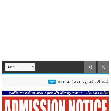
पटना : कांग्रेस को मजबूत करें, पार्टी आपको मजबूत करेग
बिहार
बिसि नगर कीजै सब काजा । हृदय राखि कौशलपुर राजा।। -- मंगल भवन अमंगल हारी। द्रवहु सु