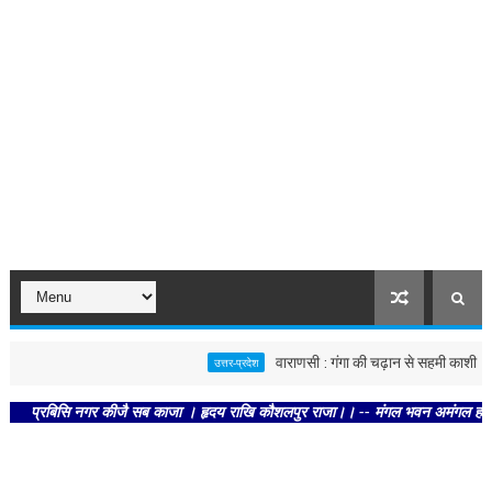
वाराणसी : गंगा की चढ़ान से सहमी काशी : छूने क
उत्तर-प्रदेश
्रबिसि नगर कीजै सब काजा । हृदय राखि कौशलपुर राजा।। -- मंगल भवन अमंगल हारी। द्रवहु 