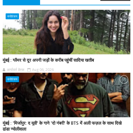
मनोरंजन
मुंबई : ग्लैमर से दूर अपनी जड़ों के करीब पहुंचीं सादिया खतीब
आर्यावर्त डेस्क
Aug 06, 2026
मनोरंजन
मुंबई : 'मिर्जापुर: द मूवी' के गाने 'दो नंबरी' के BTS में अली फज़ल के साथ दिखे
ढांडा न्योलीवाला