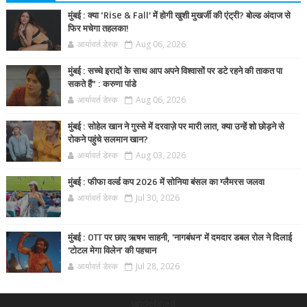
मुंबई : क्या ‘Rise & Fall’ में होगी खुशी मुखर्जी की एंट्री? बोल्ड अंदाज से
फिर मचेगा तहलका!
आर्यावर्त डेस्क
Aug 06, 2026
मुंबई : सच्चे इरादों के साथ आप अपने विश्वासों पर डटे रहने की ताकत पा
सकते हैं” : करुणा पांडे
आर्यावर्त डेस्क
Aug 06, 2026
मुंबई : सोहेल खान ने गुस्से में दरवाज़े पर मारी लात, क्या उन्हें शो छोड़ने से
रोकने पहुंचे सलमान खान?
आर्यावर्त डेस्क
Aug 03, 2026
मुंबई : फीफा वर्ल्ड कप 2026 में सोनिया बंसल का ग्लैमरस जलवा
आर्यावर्त डेस्क
Jul 30, 2026
मुंबई : OTT पर छाए ऋषभ साहनी, 'नागबंधन' में दमदार डबल रोल ने दिलाई
'टोटल मेगा विलेन' की पहचान
आर्यावर्त डेस्क
Jul 28, 2026
undefined