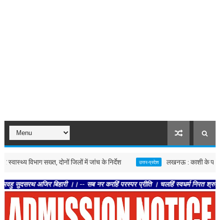
 विभाग सख्त, दोनों जिलों में जांच के निर्देश
लखनऊ : काशी के पत्रकारों के लि
उत्तर-प्रदेश
 अजिर बिहारी ।। -- सब नर करहिं परस्पर प्रीति । चलहिं स्वधर्म निरत श्रुतिनीति ।। --