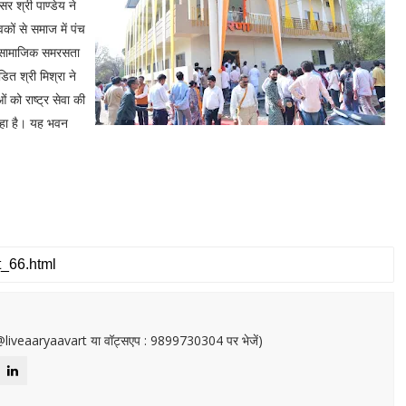
र श्री पाण्डेय ने
ेवकों से समाज में पंच
रण, सामाजिक समरसता
ित श्री मिश्रा ने
 को राष्ट्र सेवा की
 रहा है। यह भवन
or@liveaaryaavart या वॉट्सएप : 9899730304 पर भेजें)