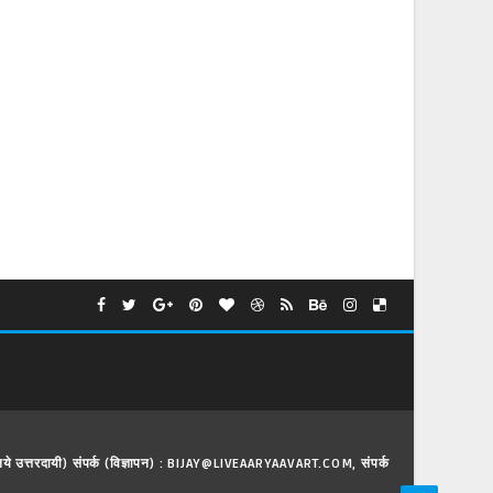
े लिये उत्तरदायी) संपर्क (विज्ञापन) : BIJAY@LIVEAARYAAVART.COM, संपर्क