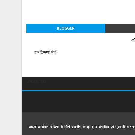
BLOGGER
को
एक टिप्पणी भेजें
undefined
लाइव आर्यावर्त मीडिया के लिये रजनीश के झा द्वारा संपादित एवं प्रकाशित