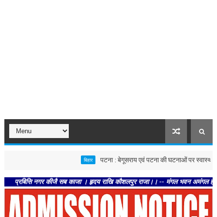
पटना : बेगूसराय एवं पटना की घटनाओं पर स्वास्थ्य विभाग सख्त, 
बिहार
बिसि नगर कीजै सब काजा । हृदय राखि कौशलपुर राजा।। -- मंगल भवन अमंगल हारी। द्रवहु सु