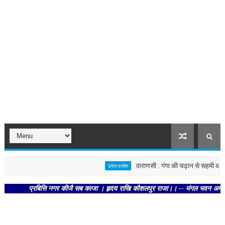
वाराणसी : गंगा की चढ़ान से सहमी काशी : छून
उत्तर-प्रदेश
प्रबिसि नगर कीजै सब काजा । हृदय राखि कौशलपुर राजा।। -- मंगल भवन अमंगल हारी। द्