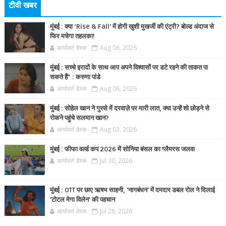
टीवी खबर
मुंबई : क्या ‘Rise & Fall’ में होगी खुशी मुखर्जी की एंट्री? बोल्ड अंदाज से
फिर मचेगा तहलका!
आर्यावर्त डेस्क
Aug 06, 2026
मुंबई : सच्चे इरादों के साथ आप अपने विश्वासों पर डटे रहने की ताकत पा
सकते हैं” : करुणा पांडे
आर्यावर्त डेस्क
Aug 06, 2026
मुंबई : सोहेल खान ने गुस्से में दरवाज़े पर मारी लात, क्या उन्हें शो छोड़ने से
रोकने पहुंचे सलमान खान?
आर्यावर्त डेस्क
Aug 03, 2026
मुंबई : फीफा वर्ल्ड कप 2026 में सोनिया बंसल का ग्लैमरस जलवा
आर्यावर्त डेस्क
Jul 30, 2026
मुंबई : OTT पर छाए ऋषभ साहनी, 'नागबंधन' में दमदार डबल रोल ने दिलाई
'टोटल मेगा विलेन' की पहचान
आर्यावर्त डेस्क
Jul 28, 2026