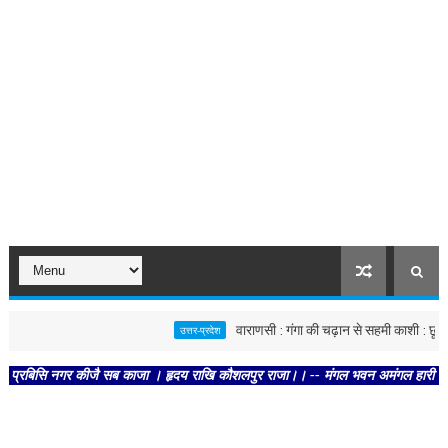
वाराणसी : गंगा की चढ़ान से सहमी काशी : छूने को बे
उत्तर-प्रदेश
िसि नगर कीजै सब काजा । हृदय राखि कौशलपुर राजा।। -- मंगल भवन अमंगल हारी। द्रवहु सुद