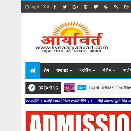
Aug 6, 2026
होम
समाचार
प्रांतीय
विविध
आले
BREAKING
मधुबनी : बेनीपट्टी में आयोजित सहयोग शिव
बिहार
्पर प्रीति । चलहिं स्वधर्म निरत श्रुतिनीति ।। -- तेहि अवसर सुनि शिव धनु भंगा । आयउ