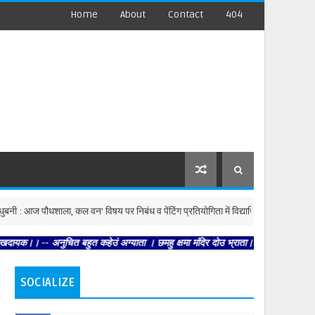
Home
About
Contact
404
पौधशाला, कल वन' विषय पर निबंध व पेंटिंग प्रतियोगिता में विद्यार्थियों ने दिखाई प्रतिभा
चित बहुत कहेउं अग्याता । छमहु क्षमा मंदिर दोउ भ्राता।। -- हरि अनन्त हरि कथा अनन्ता
SOCIALIZE