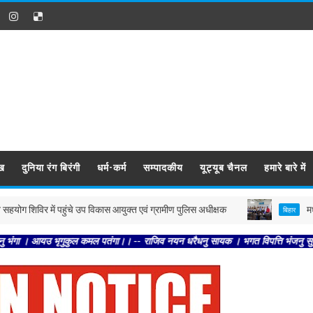
ख
दुनिया रंग बिरंगी
धर्म-कर्म
सम्पादकीय
यूट्यूब चैनल
हमारे बारे में
िर में पहुंचे उप विकास आयुक्त एवं ग्रामीण पुलिस अधीक्षक
मधुबनी : आज 
बिहार
 भृगुकुल कमल पतंगा।। -- राजिव नयन धरैधनु सायक । भगत विपत्ति भंजनु सुखदायक।। -- अनु