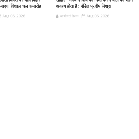
दिवासी दिवस पर बाल विहार
सीहोर : भगवान शिव की निंदा करने वाले का पतन
 जाएगा विशाल चल समारोह
अवश्य होता है : पंडित प्रदीप मिश्रा
Aug 06, 2026
आर्यावर्त डेस्क
Aug 06, 2026