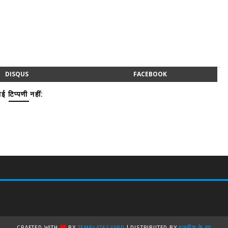
DISQUS
FACEBOOK
ई टिप्पणी नहीं:
CRAFTED WITH
BY
TEMPLATESYARD
| DISTRIBUTED BY
रजनीश के झा