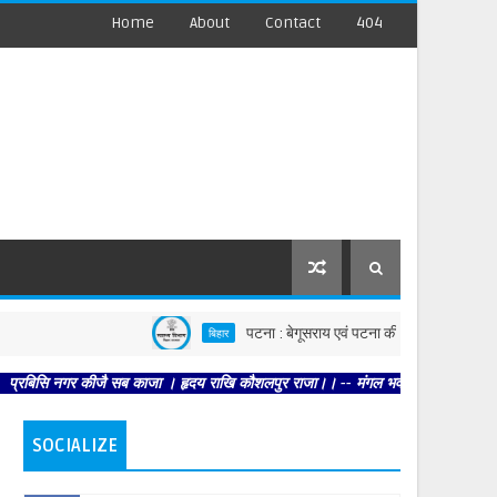
Home
About
Contact
404
पटना : बेगूसराय एवं पटना की घटनाओं पर स्वास्थ्य विभाग सख्त
बिहार
गर कीजै सब काजा । हृदय राखि कौशलपुर राजा।। -- मंगल भवन अमंगल हारी। द्रवहु सुदसरथ अ
SOCIALIZE