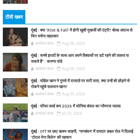
टीवी खबर
मुंबई : क्या ‘Rise & Fall’ में होगी खुशी मुखर्जी की एंट्री? बोल्ड अंदाज से
फिर मचेगा तहलका!
आर्यावर्त डेस्क
Aug 06, 2026
मुंबई : सच्चे इरादों के साथ आप अपने विश्वासों पर डटे रहने की ताकत पा
सकते हैं” : करुणा पांडे
आर्यावर्त डेस्क
Aug 06, 2026
मुंबई : सोहेल खान ने गुस्से में दरवाज़े पर मारी लात, क्या उन्हें शो छोड़ने से
रोकने पहुंचे सलमान खान?
आर्यावर्त डेस्क
Aug 03, 2026
मुंबई : फीफा वर्ल्ड कप 2026 में सोनिया बंसल का ग्लैमरस जलवा
आर्यावर्त डेस्क
Jul 30, 2026
मुंबई : OTT पर छाए ऋषभ साहनी, 'नागबंधन' में दमदार डबल रोल ने दिलाई
'टोटल मेगा विलेन' की पहचान