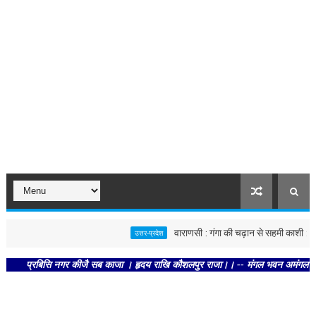
वाराणसी : गंगा की चढ़ान से सहमी काशी : छूने को 
उत्तर-प्रदेश
प्रबिसि नगर कीजै सब काजा । हृदय राखि कौशलपुर राजा।। -- मंगल भवन अमंगल हारी। द्रवहु