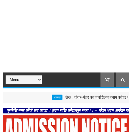
लेख : जंतर-मंतर का जनांदोलन बनाम कांवड़ यात्रा
आलेख
िसि नगर कीजै सब काजा । हृदय राखि कौशलपुर राजा।। -- मंगल भवन अमंगल हारी। द्रवहु सुद