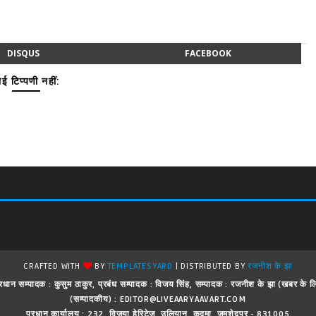
DISQUS
FACEBOOK
ई टिप्पणी नहीं:
CRAFTED WITH
BY
TEMPLATESYARD
| DISTRIBUTED BY
रजनीश के झा
 ! प्रधान सम्पादक : कुसुम ठाकुर, प्रबंध सम्पादक : विजय सिंह, सम्पादक : रजनीश के झा (खबर क
(सम्पादकीय) : EDITOR@LIVEAARYAAVART.COM
प्रधान कार्यालय : 232, विजया हेरिटेज, उलियान, कदमा, जमशेदपुर - 831005