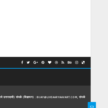
े लिये उत्तरदायी) संपर्क (विज्ञापन) : BIJAY@LIVEAARYAAVART.COM, संपर्क