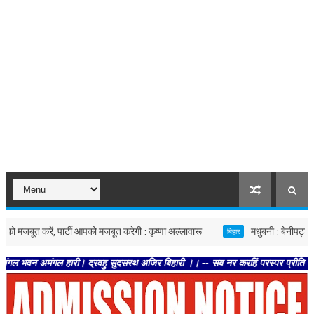
बूत करें, पार्टी आपको मजबूत करेगी : कृष्णा अल्लावारू
मधुबनी : बेनीपट्टी में आयो
बिहार
मंगल हारी। द्रवहु सुदसरथ अजिर बिहारी ।। -- सब नर करहिं परस्पर प्रीति । चलहिं स्वधर