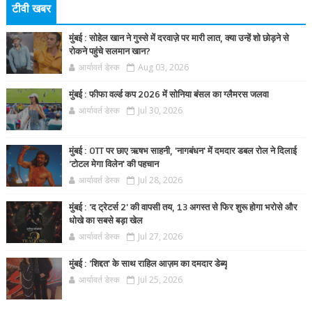
टीवी खबर
मुंबई : सोहेल खान ने गुस्से में दरवाज़े पर मारी लात, क्या उन्हें शो छोड़ने से
रोकने पहुंचे सलमान खान?
आर्यावर्त डेस्क
Aug 03, 2026
मुंबई : फीफा वर्ल्ड कप 2026 में सोनिया बंसल का ग्लैमरस जलवा
आर्यावर्त डेस्क
Jul 30, 2026
मुंबई : OTT पर छाए ऋषभ साहनी, 'नागबंधन' में दमदार डबल रोल ने दिलाई
'टोटल मेगा विलेन' की पहचान
आर्यावर्त डेस्क
Jul 28, 2026
मुंबई : 'द ट्रेटर्स 2' की वापसी तय, 13 अगस्त से फिर शुरू होगा भरोसे और
धोखे का सबसे बड़ा खेल
आर्यावर्त डेस्क
Jul 27, 2026
मुंबई : 'शिद्दत' के साथ राहिल आज़म का दमदार डेब्यू
आर्यावर्त डेस्क
Jul 25, 2026