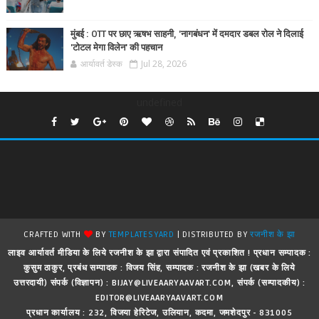
मुंबई : OTT पर छाए ऋषभ साहनी, 'नागबंधन' में दमदार डबल रोल ने दिलाई
'टोटल मेगा विलेन' की पहचान
आर्यावर्त डेस्क
Jul 28, 2026
undefined
CRAFTED WITH
BY
TEMPLATESYARD
| DISTRIBUTED BY
रजनीश के झा
लाइव आर्यावर्त मीडिया के लिये रजनीश के झा द्वारा संपादित एवं प्रकाशित ! प्रधान सम्पादक :
कुसुम ठाकुर, प्रबंध सम्पादक : विजय सिंह, सम्पादक : रजनीश के झा (खबर के लिये
उत्तरदायी) संपर्क (विज्ञापन) : BIJAY@LIVEAARYAAVART.COM, संपर्क (सम्पादकीय) :
EDITOR@LIVEAARYAAVART.COM
प्रधान कार्यालय : 232, विजया हेरिटेज, उलियान, कदमा, जमशेदपुर - 831005