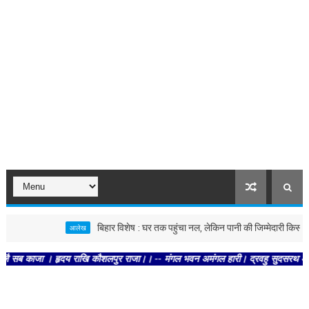
बिहार विशेष : घर तक पहुंचा नल, लेकिन पानी की जिम्मेदारी किसकी?
आलेख
ाजा । हृदय राखि कौशलपुर राजा।। -- मंगल भवन अमंगल हारी। द्रवहु सुदसरथ अजिर बिहारी ।