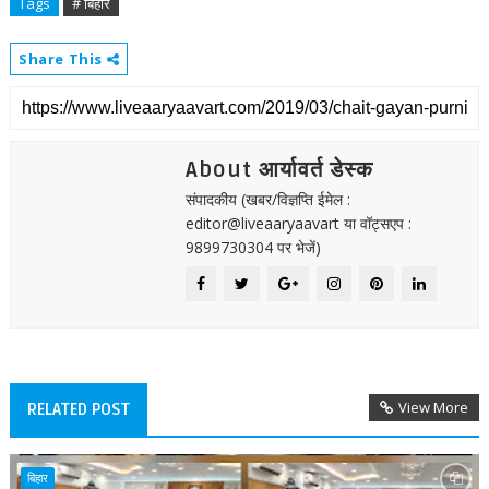
Tags
# बिहार
Share This
About आर्यावर्त डेस्क
संपादकीय (खबर/विज्ञप्ति ईमेल :
editor@liveaaryaavart या वॉट्सएप :
9899730304 पर भेजें)
View More
RELATED POST
बिहार