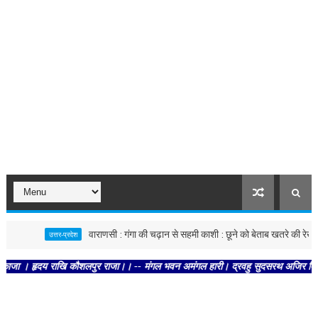
वाराणसी : गंगा की चढ़ान से सहमी काशी : छूने को बेताब खतरे की रेखा
उत्तर-प्रदेश
 हृदय राखि कौशलपुर राजा।। -- मंगल भवन अमंगल हारी। द्रवहु सुदसरथ अजिर बिहारी ।। -- 