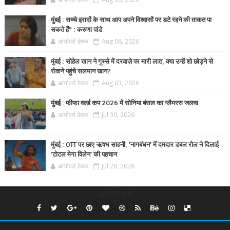
मुंबई : सच्चे इरादों के साथ आप अपने विश्वासों पर डटे रहने की ताकत पा
सकते हैं” : करुणा पांडे
आर्यावर्त डेस्क
Aug 06, 2026
मुंबई : सोहेल खान ने गुस्से में दरवाज़े पर मारी लात, क्या उन्हें शो छोड़ने से
रोकने पहुंचे सलमान खान?
आर्यावर्त डेस्क
Aug 03, 2026
मुंबई : फीफा वर्ल्ड कप 2026 में सोनिया बंसल का ग्लैमरस जलवा
आर्यावर्त डेस्क
Jul 30, 2026
मुंबई : OTT पर छाए ऋषभ साहनी, 'नागबंधन' में दमदार डबल रोल ने दिलाई
'टोटल मेगा विलेन' की पहचान
आर्यावर्त डेस्क
Jul 28, 2026
undefined