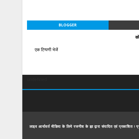
BLOGGER
को
एक टिप्पणी भेजें
undefined
लाइव आर्यावर्त मीडिया के लिये रजनीश के झा द्वारा संपादित एवं प्रकाशित