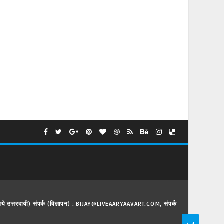
े लिये उत्तरदायी) संपर्क (विज्ञापन) : BIJAY@LIVEAARYAAVART.COM, संपर्क