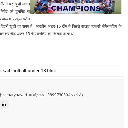
जीतने पर ख़ुशी व्यक्त
तेई को टूर्नामेंट के
 अध्यक्ष प्रफुल पटेल
तिहरी ख़ुशी का समय है। भारतीय अंडर-16 टीम ने पिछले सप्ताह एएफसी चैंपियनशिप के
को हराकर सैफ अंडर-15 चैंपियनशिप का खिताब जीता था।
or@liveaaryaavart या वॉट्सएप : 9899730304 पर भेजें)