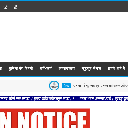
ख
दुनिया रंग बिरंगी
धर्म-कर्म
सम्पादकीय
यूट्यूब चैनल
हमारे बारे में
पटना : बेगूसराय एवं पटना की घटनाओं पर स्वास्थ्य वि
बिहार
सब काजा । हृदय राखि कौशलपुर राजा।। -- मंगल भवन अमंगल हारी। द्रवहु सुदसरथ अजिर बिह