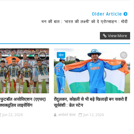
Older Article
मन की बात : ‘भारत की लक्ष्मी’ काे दे प्रोत्साहन : मोदी
View More
खेल
टिना फुटबॉल असोसिएशन (एएफए)
तेंदुलकर, कोहली से भी बड़े खिलाड़ी बन सकते हैं
क्सक्लूज़िव लाइसेंसिंग
सूर्यवंशी : डेल स्टेन
Jun 22, 2026
आर्यावर्त डेस्क
Jun 12, 2026