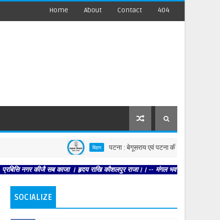
Home
About
Contact
404
पटना : बेगूसराय एवं पटना की घटनाओं पर स्वास्थ्य विभाग सख्त,
बिहार
र कीजै सब काजा । हृदय राखि कौशलपुर राजा।। -- मंगल भवन अमंगल हारी। द्रवहु सुदसरथ अज
SOCIALIZE