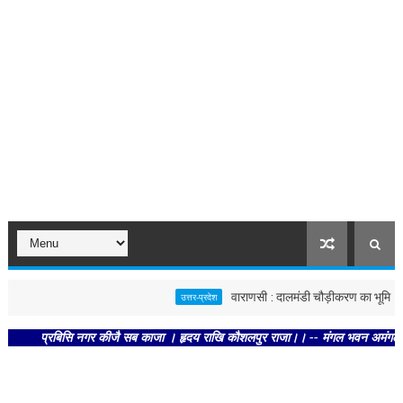
वाराणसी : दालमंडी चौड़ीकरण का भूमि पूजन, न
उत्तर-प्रदेश
प्रबिसि नगर कीजै सब काजा । हृदय राखि कौशलपुर राजा।। -- मंगल भवन अमंगल हारी। द्रवह