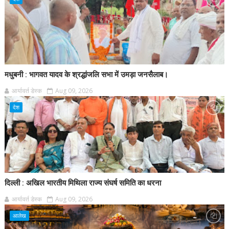
मधुबनी : भागवत यादव के श्रद्धांजलि सभा में उमड़ा जनसैलाब।
आर्यावर्त डेस्क
Aug 09, 2026
देश
दिल्ली : अखिल भारतीय मिथिला राज्य संघर्ष समिति का धरना
आर्यावर्त डेस्क
Aug 09, 2026
आलेख