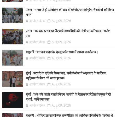
पटना : भारत छोड़ो आंदोलन की 84 वीं वर्षगांठ पर कांग्रेस ने शहीदों को किया
नमन
आर्यावर्त डेस्क
Aug 09, 2026
पटना : सरकार धरनारत पीएचडी अभ्यर्थियों की मांगों पर करें पहल : राजेश
राम
आर्यावर्त डेस्क
Aug 09, 2026
मधुबनी : भागवत यादव के श्रद्धांजलि सभा में उमड़ा जनसैलाब।
आर्यावर्त डेस्क
Aug 09, 2026
मुंबई : बंटवारे के दर्द को किया याद, सनी देओल ने अमृतसर के पार्टिशन
म्यूज़ियम से शेयर की खास झलक!
आर्यावर्त डेस्क
Aug 09, 2026
मुंबई : TVF की पहली मराठी फिल्म 'बायंगी' के ऐलान पर रितेश देशमुख ने दी
बधाई, जानें क्या कहा
आर्यावर्त डेस्क
Aug 09, 2026
मधुबनी : भोगेंद्र झा सामाजिक राजनीतिक एवं आर्थिक परिवर्तन के प्रणेता थे :