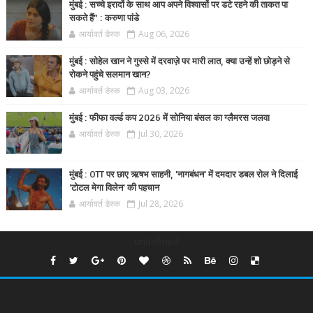
मुंबई : सच्चे इरादों के साथ आप अपने विश्वासों पर डटे रहने की ताकत पा
सकते हैं” : करुणा पांडे
आर्यावर्त डेस्क
Aug 06, 2026
मुंबई : सोहेल खान ने गुस्से में दरवाज़े पर मारी लात, क्या उन्हें शो छोड़ने से
रोकने पहुंचे सलमान खान?
आर्यावर्त डेस्क
Aug 03, 2026
मुंबई : फीफा वर्ल्ड कप 2026 में सोनिया बंसल का ग्लैमरस जलवा
आर्यावर्त डेस्क
Jul 30, 2026
मुंबई : OTT पर छाए ऋषभ साहनी, 'नागबंधन' में दमदार डबल रोल ने दिलाई
'टोटल मेगा विलेन' की पहचान
आर्यावर्त डेस्क
Jul 28, 2026
undefined