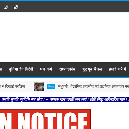
ख
दुनिया रंग बिरंगी
धर्म-कर्म
सम्पादकीय
यूट्यूब चैनल
हमारे बारे में
 प्रतिभा
मधुबनी : वैज्ञानिक तकनीक एवं उद्यमिता अपनाकर मखाना उत्पाद
बिहार
हुविधि सब संता। -- साधक नाम जपहिं लय लाएं। होहिं सिद्ध अनिमादिक पाएं।। -- अतिथि पू